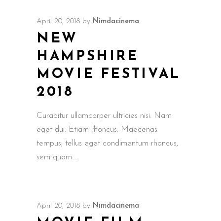
April 20, 2018
by
Nimdacinema
NEW
HAMPSHIRE
MOVIE FESTIVAL
2018
Curabitur ullamcorper ultricies nisi. Nam
eget dui. Etiam rhoncus. Maecenas
tempus, tellus eget condimentum rhoncus,
sem quam
April 20, 2018
by
Nimdacinema