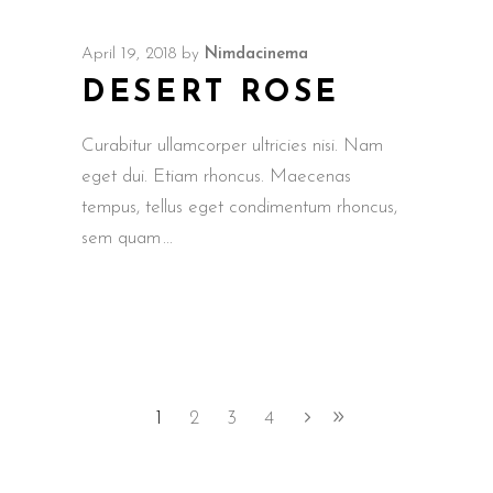
April 19, 2018
by
Nimdacinema
DESERT ROSE
Curabitur ullamcorper ultricies nisi. Nam
eget dui. Etiam rhoncus. Maecenas
tempus, tellus eget condimentum rhoncus,
sem quam
1
2
3
4