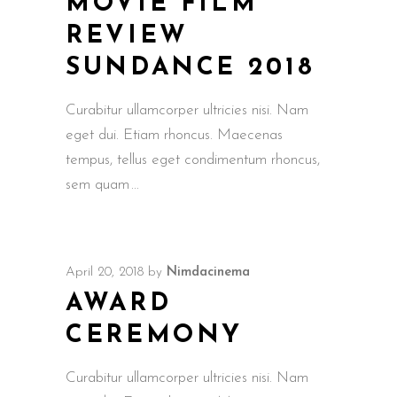
MOVIE FILM
REVIEW
SUNDANCE 2018
Curabitur ullamcorper ultricies nisi. Nam
eget dui. Etiam rhoncus. Maecenas
tempus, tellus eget condimentum rhoncus,
sem quam
April 20, 2018
by
Nimdacinema
AWARD
CEREMONY
Curabitur ullamcorper ultricies nisi. Nam