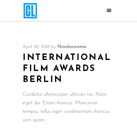
April 20, 2018
by
Nimdacinema
INTERNATIONAL
FILM AWARDS
BERLIN
Curabitur ullamcorper ultricies nisi. Nam
eget dui. Etiam rhoncus. Maecenas
tempus, tellus eget condimentum rhoncus,
sem quam